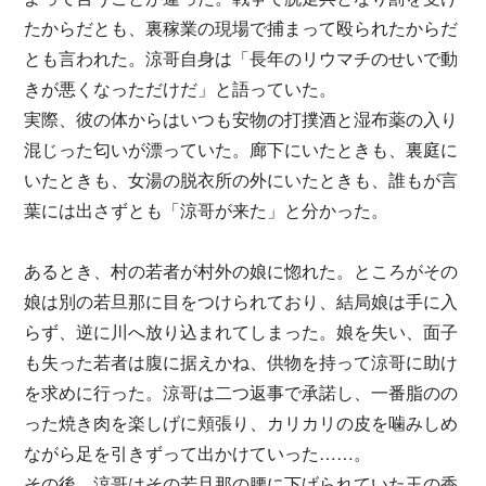
たからだとも、裏稼業の現場で捕まって殴られたからだ
とも言われた。涼哥自身は「長年のリウマチのせいで動
きが悪くなっただけだ」と語っていた。
実際、彼の体からはいつも安物の打撲酒と湿布薬の入り
混じった匂いが漂っていた。廊下にいたときも、裏庭に
いたときも、女湯の脱衣所の外にいたときも、誰もが言
葉には出さずとも「涼哥が来た」と分かった。
あるとき、村の若者が村外の娘に惚れた。ところがその
娘は別の若旦那に目をつけられており、結局娘は手に入
らず、逆に川へ放り込まれてしまった。娘を失い、面子
も失った若者は腹に据えかね、供物を持って涼哥に助け
を求めに行った。涼哥は二つ返事で承諾し、一番脂のの
った焼き肉を楽しげに頬張り、カリカリの皮を噛みしめ
ながら足を引きずって出かけていった……。
その後、涼哥はその若旦那の腰に下げられていた玉の香