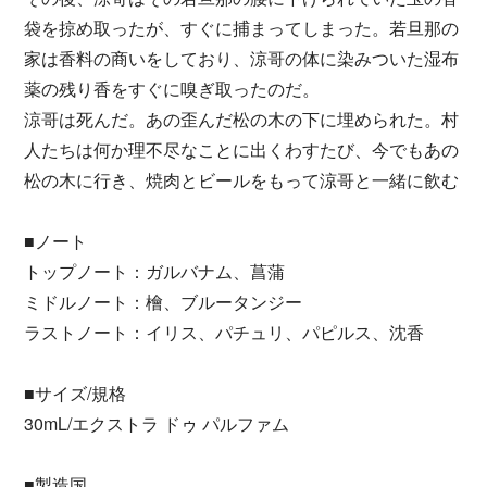
袋を掠め取ったが、すぐに捕まってしまった。若旦那の
家は香料の商いをしており、涼哥の体に染みついた湿布
薬の残り香をすぐに嗅ぎ取ったのだ。
涼哥は死んだ。あの歪んだ松の木の下に埋められた。村
人たちは何か理不尽なことに出くわすたび、今でもあの
松の木に行き、焼肉とビールをもって涼哥と一緒に飲む
■ノート
トップノート：ガルバナム、菖蒲
ミドルノート：檜、ブルータンジー
ラストノート：イリス、パチュリ、パピルス、沈香
■サイズ/規格
30mL/エクストラ ドゥ パルファム
■製造国