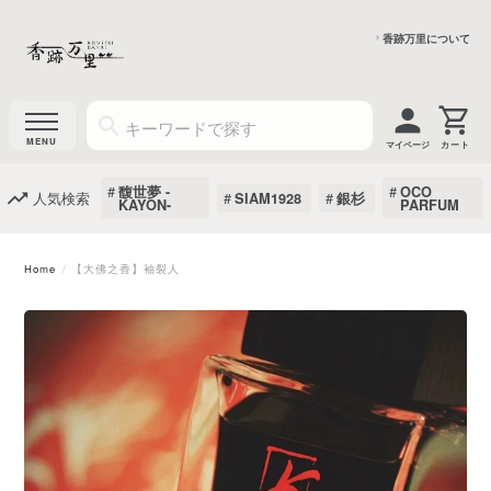
香跡万里について
マイページ
馥世夢 -
OCO
人気検索
SIAM1928
銀杉
KAYON-
PARFUM
Home
【大佛之香】袖裂人