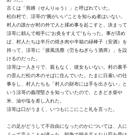
古くは「剪綹（せんりゅう）」と呼ばれていた。
松白村で、涼哥の“腕がいい”ことを知らぬ者はいない。
村人の誰かが村の外で人と揉め事を起こすと、決まって
涼哥に頼んで相手に“お灸をすえて”もらった。事が済め
ば、村人たちは半斤の焼き肉や半箱の緑棒子（安酒）を
持って、涼哥に「接風洗塵（労をねぎらう酒席）」を設
けるのだった。
涼哥は一人きりで、親もなく、彼女もいない。村の裏手
の歪んだ松の木のそばに住んでいた。たまに日雇いの仕
事をし、村人たちも「村人の財布には手を出さない」と
いう涼哥の義理堅さを知っていたので、ときどき柴や
米、油や塩を差し入れた。
涼哥は口がうまく、いつもにこにこと礼を言った。
この足がどうして不自由になったのかについては、人に
よって言うことが違った。戦争で脱走兵となり罰を受け