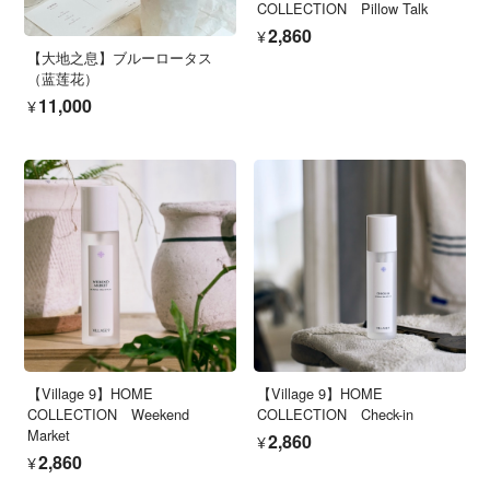
COLLECTION Pillow Talk
¥2,860
【大地之息】ブルーロータス
（蓝莲花）
¥11,000
【Village 9】HOME
【Village 9】HOME
COLLECTION Weekend
COLLECTION Check-in
Market
¥2,860
¥2,860