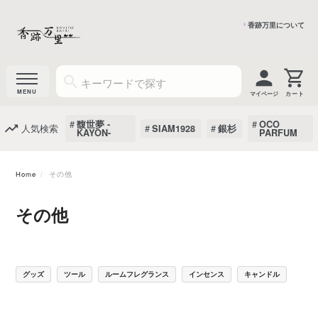
香跡万里について
マイページ
馥世夢 -
OCO
人気検索
SIAM1928
銀杉
KAYON-
PARFUM
Home
その他
その他
グッズ
ツール
ルームフレグランス
インセンス
キャンドル