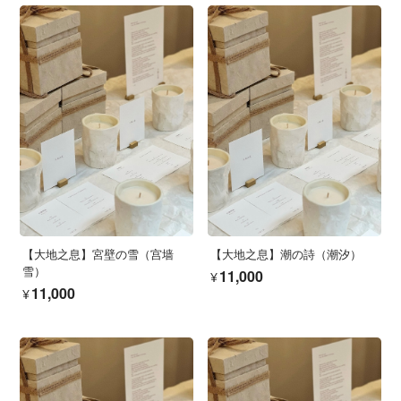
【大地之息】宮壁の雪（宫墙
【大地之息】潮の詩（潮汐）
雪）
¥11,000
¥11,000