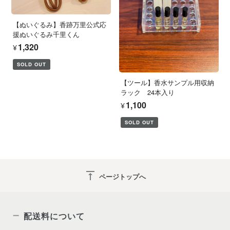
【ぬいぐるみ】香跡万里公式応
援ぬいぐるみ千里くん
¥1,320
SOLD OUT
【ツール】香水サンプル用収納
ラック 24本入り
¥1,100
SOLD OUT
vertical_align_top
ページトップへ
配送料について