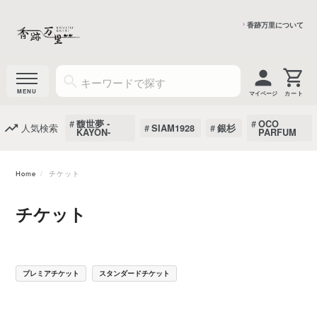
香跡万里について
マイページ
馥世夢 -
OCO
人気検索
SIAM1928
銀杉
KAYON-
PARFUM
Home
チケット
チケット
プレミアチケット
スタンダードチケット