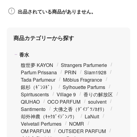
出品されている商品がありません。
商品カテゴリーから探す
香水
馥世夢 KAYON
Strangers Parfumerie
Parfum Prissana
PRIN
Siam1928
Tada Parfumeur
Möbius Fragrance
銀杉（ｷﾞﾝｽｷﾞ）
Sylhouette Parfums
Spirituscents
Village 9
香りの解放区
QIUHAO
OCO PARFUM
soulvent
Santimento
大佛之香（ﾀﾞｲﾌﾞﾂﾉｶｵﾘ）
却外神農（ｷｬｸｶﾞｲｼﾞﾝﾉｳ）
LaNuit
Velvetail Perfumes
NOMR
OM PARFUM
OUTSIDER PARFUM