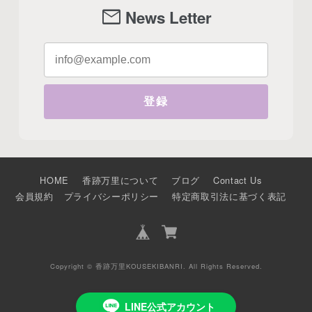
mail
News Letter
登録
HOME
香跡万里について
ブログ
Contact Us
会員規約
プライバシーポリシー
特定商取引法に基づく表記
Copyright © 香跡万里KOUSEKIBANRI. All Rights Reserved.
LINE公式アカウント