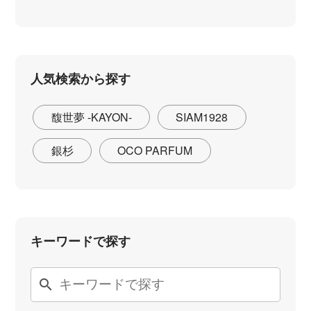
人気検索から探す
馥世夢 -KAYON-
SIAM1928
銀杉
OCO PARFUM
キーワードで探す
search