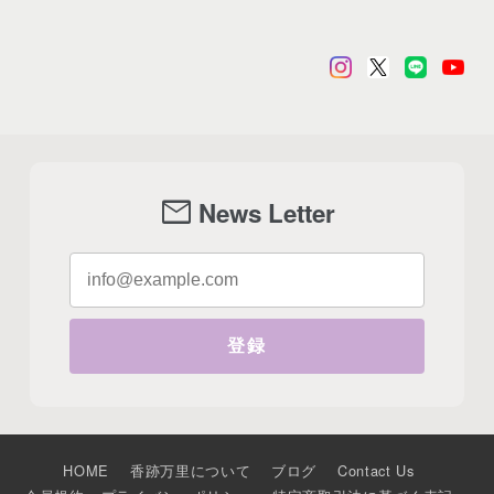
mail
News Letter
登録
HOME
香跡万里について
ブログ
Contact Us