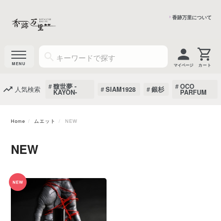
香跡万里について
マイページ
馥世夢 -
OCO
人気検索
SIAM1928
銀杉
KAYON-
PARFUM
Home
ムエット
NEW
NEW