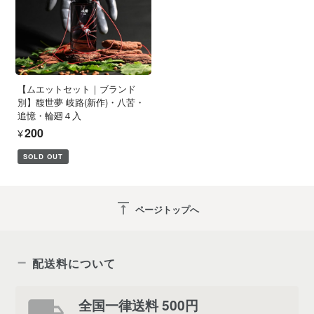
【ムエットセット｜ブランド
別】馥世夢 岐路(新作)・八苦・
追憶・輪廻４入
¥200
SOLD OUT
vertical_align_top
ページトップへ
配送料について
全国一律送料 500円