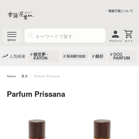
香跡万里について
マイページ
馥世夢 -
OCO
人気検索
SIAM1928
銀杉
KAYON-
PARFUM
Home
香水
Parfum Prissana
Parfum Prissana