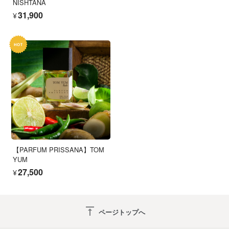
NISHTANA
¥31,900
【PARFUM PRISSANA】TOM
YUM
¥27,500
vertical_align_top
ページトップへ