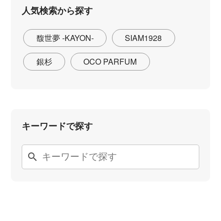
人気検索から探す
馥世夢 -KAYON-
SIAM1928
銀杉
OCO PARFUM
キーワードで探す
search