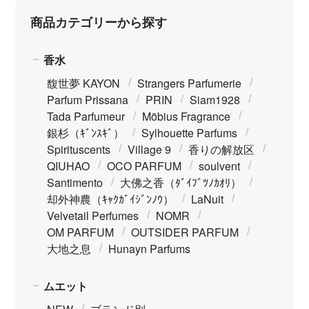
商品カテゴリーから探す
香水
馥世夢 KAYON
Strangers Parfumerie
Parfum Prissana
PRIN
Siam1928
Tada Parfumeur
Möbius Fragrance
銀杉（ｷﾞﾝｽｷﾞ）
Sylhouette Parfums
Spirituscents
Village 9
香りの解放区
QIUHAO
OCO PARFUM
soulvent
Santimento
大佛之香（ﾀﾞｲﾌﾞﾂﾉｶｵﾘ）
却外神農（ｷｬｸｶﾞｲｼﾞﾝﾉｳ）
LaNuit
Velvetail Perfumes
NOMR
OM PARFUM
OUTSIDER PARFUM
大地之息
Hunayn Parfums
ムエット