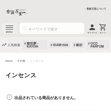
香跡万里について
マイページ
馥世夢 -
OCO
人気検索
SIAM1928
銀杉
KAYON-
PARFUM
Home
その他
インセンス
インセンス
出品されている商品がありません。