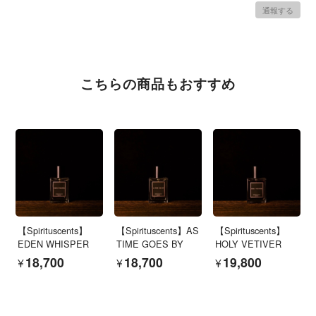
通報する
こちらの商品もおすすめ
【Spirituscents】
【Spirituscents】AS
【Spirituscents】
EDEN WHISPER
TIME GOES BY
HOLY VETIVER
¥18,700
¥18,700
¥19,800