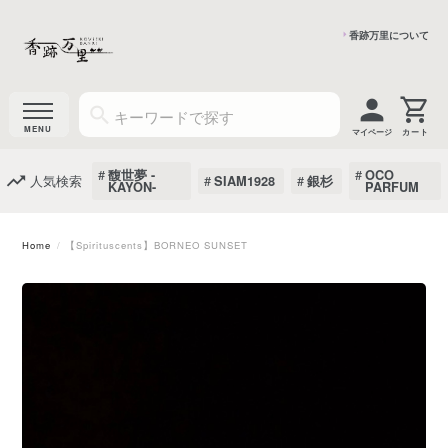
香跡万里について
マイページ
馥世夢 -
OCO
人気検索
SIAM1928
銀杉
KAYON-
PARFUM
Home
【Spirituscents】BORNEO SUNSET