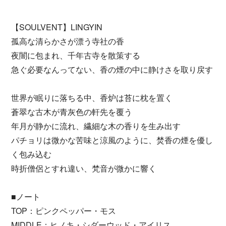
【SOULVENT】LINGYIN
孤高な清らかさが漂う寺社の香
夜闇に包まれ、千年古寺を散策する
急ぐ必要なんってない、香の煙の中に静けさを取り戻す
世界が眠りに落ちる中、香炉は苔に枕を置く
蒼翠な古木が青灰色の軒先を覆う
年月が静かに流れ、繊細な木の香りを生み出す
パチョリは微かな苦味と涼風のように、焚香の煙を優し
く包み込む
時折僧侶とすれ違い、梵音が微かに響く
■ノート
TOP：ピンクペッパー・モス
MIDDLE：ヒノキ・シダーウッド・アイリス