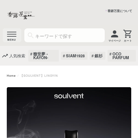
香跡万里について
マイページ
馥世夢 -
OCO
人気検索
SIAM1928
銀杉
KAYON-
PARFUM
Home
【SOULVENT】LINGYIN