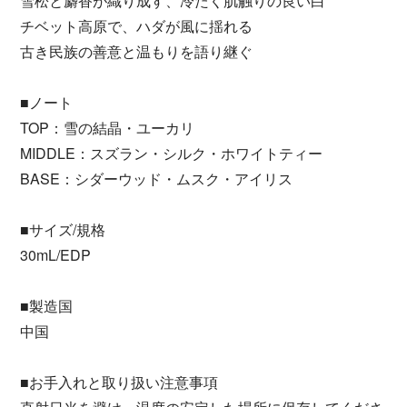
雪松と麝香が織り成す、冷たく肌触りの良い白
チベット高原で、ハダが風に揺れる
古き民族の善意と温もりを語り継ぐ
■ノート
TOP：雪の結晶・ユーカリ
MIDDLE：スズラン・シルク・ホワイトティー
BASE：シダーウッド・ムスク・アイリス
■サイズ/規格
30mL/EDP
■製造国
中国
■お手入れと取り扱い注意事項