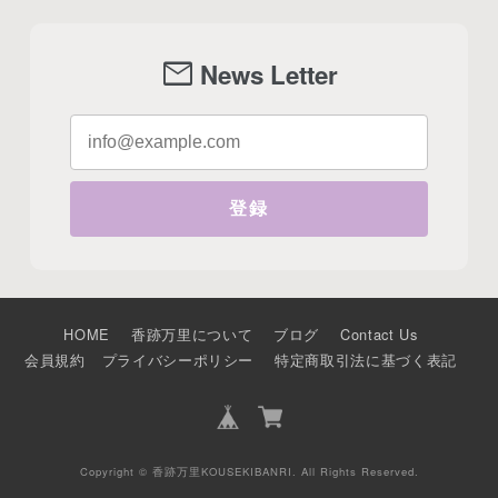
mail
News Letter
登録
HOME
香跡万里について
ブログ
Contact Us
会員規約
プライバシーポリシー
特定商取引法に基づく表記
Copyright © 香跡万里KOUSEKIBANRI. All Rights Reserved.