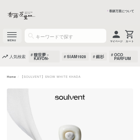
香跡万里について
マイページ
馥世夢 -
OCO
人気検索
SIAM1928
銀杉
KAYON-
PARFUM
Home
【SOULVENT】SNOW WHITE KHADA