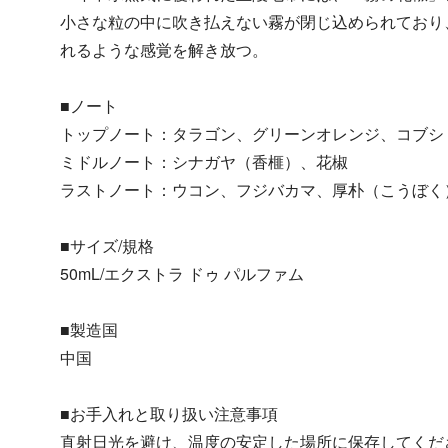
小さな粒の中に吹き払えない霧が閉じ込められており
れるような感覚を解き放つ。
■ノート
トップノート：タラゴン、グリーンオレンジ、コブシ
ミドルノート：シナガヤ（香榧）、花椒
ラストノート：ウコン、フジバカマ、厚朴（こうぼく
■サイズ/規格
50mL/エクストラ ドゥ パルファム
■製造国
中国
■お手入れと取り扱い注意事項
直射日光を避け、温度の安定した場所に保存してくだ