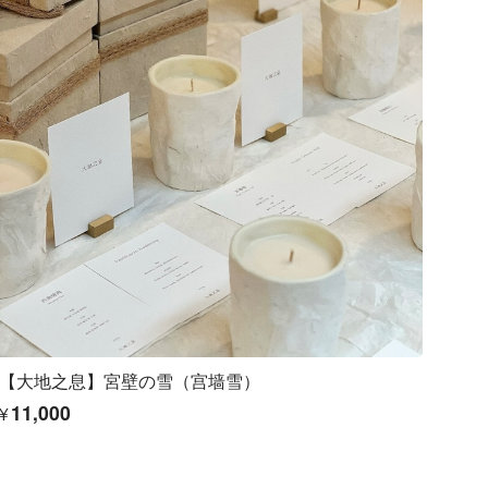
【大地之息】宮壁の雪（宫墙雪）
¥11,000