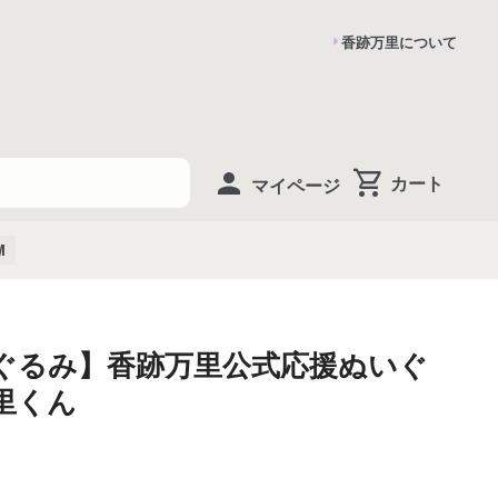
香跡万里について
マイページ
M
ぐるみ】香跡万里公式応援ぬいぐ
里くん