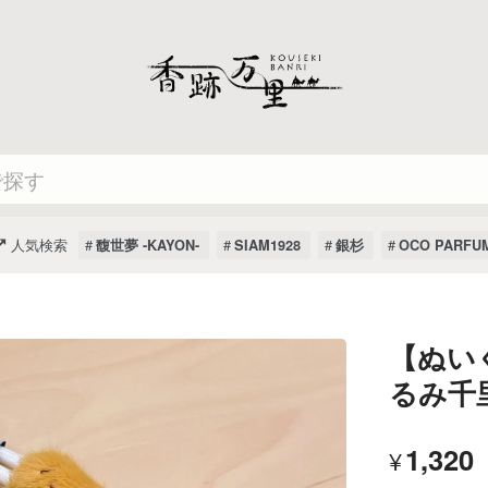
人気検索
馥世夢 -KAYON-
SIAM1928
銀杉
OCO PARFU
【ぬい
るみ千
1,320
¥