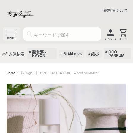
香跡万里について
マイページ
馥世夢 -
OCO
人気検索
SIAM1928
銀杉
KAYON-
PARFUM
Home
【Village 9】HOME COLLECTION Weekend Market