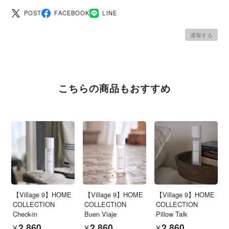
POST
FACEBOOK
LINE
通報する
こちらの商品もおすすめ
【Village 9】HOME
【Village 9】HOME
【Village 9】HOME
COLLECTION
COLLECTION
COLLECTION
Check-in
Buen Viaje
Pillow Talk
¥2,860
¥2,860
¥2,860