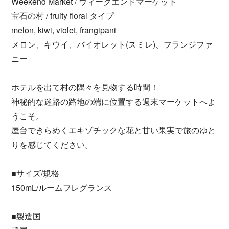
Weekend Market / ウィークエンドマーケット
宝石の村 / fruity floral タイプ
melon, kiwi, violet, frangipani
メロン、キウイ、バイオレット(スミレ)、フランジファ
ニー
ホテルを出て村の隅々を見物する時間！
神秘的な迷路の路地の端に位置する週末マーケットへよ
うこそ。
屋台できらめくエキゾチックな花と甘い果実で旅のゆと
りを感じてください。
■サイズ/規格
150mL/ルームフレグランス
■製造国