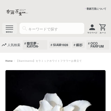
香跡万里について
マイページ
馥世夢 -
OCO
人気検索
SIAM1928
銀杉
KAYON-
PARFUM
Home
【Santimento】セラミックホワイトフラワーお香立て