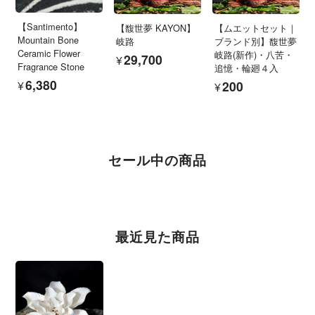
【Santimento】
【馥世夢 KAYON】
【ムエットセット｜
Mountain Bone
岐路
ブランド別】馥世夢
Ceramic Flower
岐路(新作)・八苦・
¥29,700
Fragrance Stone
追憶・輪廻４入
¥6,380
¥200
セール中の商品
最近見た商品