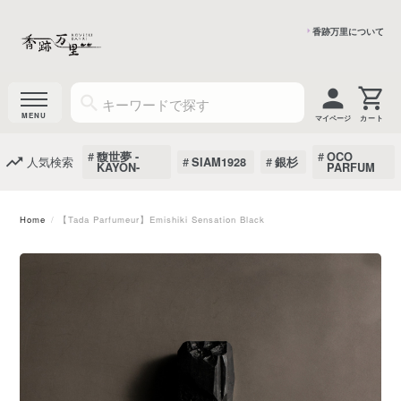
香跡万里について
マイページ
馥世夢 -
OCO
人気検索
SIAM1928
銀杉
KAYON-
PARFUM
Home
【Tada Parfumeur】Emishiki Sensation Black