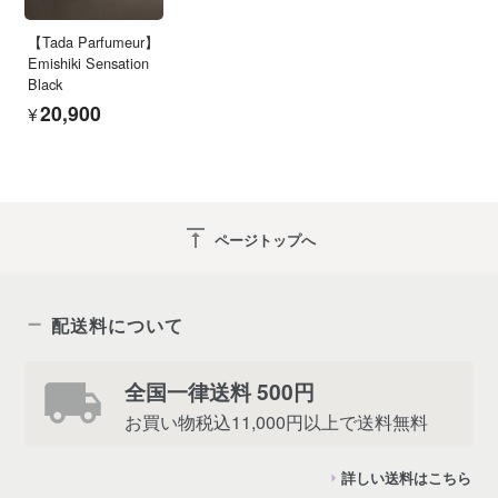
【Tada Parfumeur】
Emishiki Sensation
Black
¥20,900
vertical_align_top
ページトップへ
配送料について
全国一律送料 500円
お買い物税込11,000円以上で送料無料
詳しい送料はこちら