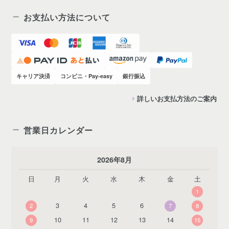
お支払い方法について
キャリア決済
コンビニ・Pay-easy
銀行振込
詳しいお支払方法のご案内
営業日カレンダー
2026年8月
日
月
火
水
木
金
土
1
3
4
5
6
2
7
8
10
11
12
13
14
9
15