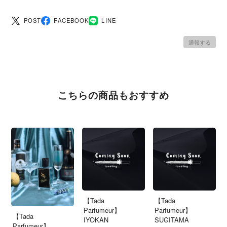
POST
FACEBOOK
LINE
通報する
こちらの商品もおすすめ
【Tada
【Tada
Parfumeur】
Parfumeur】
【Tada
IYOKAN
SUGITAMA
Parfumeur】