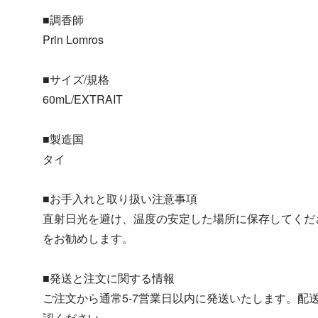
■調香師
Prin Lomros​
■サイズ/規格
60mL/EXTRAIT
■製造国
タイ
■お手入れと取り扱い注意事項
直射日光を避け、温度の安定した場所に保存してくだ
をお勧めします。
■発送と注文に関する情報
ご注文から通常5-7営業日以内に発送いたします。配
認ください。