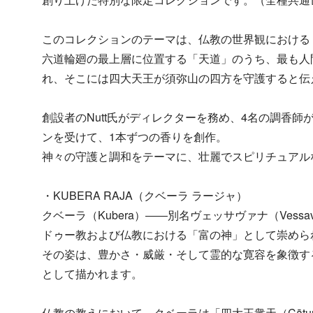
このコレクションのテーマは、仏教の世界観における
六道輪廻の最上層に位置する「天道」のうち、最も人
れ、そこには四大天王が須弥山の四方を守護すると伝
創設者のNutt氏がディレクターを務め、4名の調香
ンを受けて、1本ずつの香りを創作。
神々の守護と調和をテーマに、壮麗でスピリチュアル
・KUBERA RAJA（クベーラ ラージャ）
クベーラ（Kubera）――別名ヴェッサヴァナ（Vess
ドゥー教および仏教における「富の神」として崇められ
その姿は、豊かさ・威厳・そして霊的な寛容を象徴す
として描かれます。​
​仏教の教えにおいて、クベーラは「四大王衆天（Cāturma