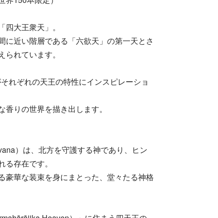
「四大王衆天」。
間に近い階層である「六欲天」の第一天とさ
えられています。
師がそれぞれの天王の特性にインスピレーショ
な香りの世界を描き出します。
avana）は、北方を守護する神であり、ヒン
る存在です。​
る豪華な装束を身にまとった、堂々たる神格
hārājika Heaven）」に住まう四天王の