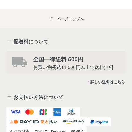
vertical_align_top
ページトップへ
配送料について
全国一律送料 500円
お買い物税込11,000円以上で送料無料
詳しい送料はこちら
お支払い方法について
キャリア決済
コンビニ・Pay-easy
銀行振込