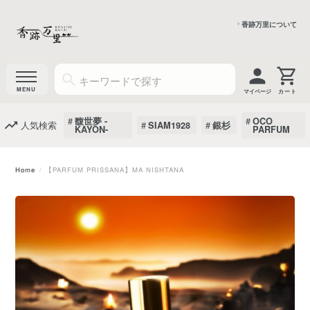
香跡万里について
マイページ
馥世夢 -
OCO
人気検索
SIAM1928
銀杉
KAYON-
PARFUM
Home
【PARFUM PRISSANA】MA NISHTANA