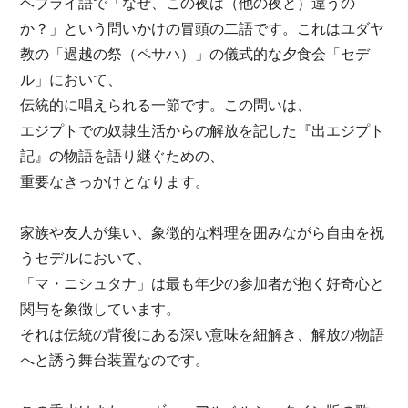
ヘブライ語で「なぜ、この夜は（他の夜と）違うの
か？」という問いかけの冒頭の二語です。これはユダヤ
教の「過越の祭（ペサハ）」の儀式的な夕食会「セデ
ル」において、
伝統的に唱えられる一節です。この問いは、
エジプトでの奴隷生活からの解放を記した『出エジプト
記』の物語を語り継ぐための、
重要なきっかけとなります。
家族や友人が集い、象徴的な料理を囲みながら自由を祝
うセデルにおいて、
「マ・ニシュタナ」は最も年少の参加者が抱く好奇心と
関与を象徴しています。
それは伝統の背後にある深い意味を紐解き、解放の物語
へと誘う舞台装置なのです。