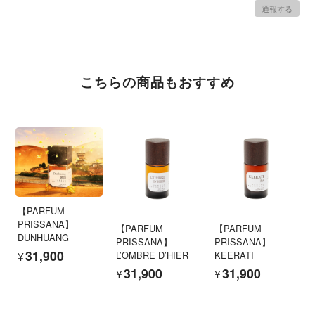
通報する
こちらの商品もおすすめ
【PARFUM
PRISSANA】
【PARFUM
【PARFUM
DUNHUANG
PRISSANA】
PRISSANA】
¥31,900
L’OMBRE D’HIER
KEERATI
¥31,900
¥31,900