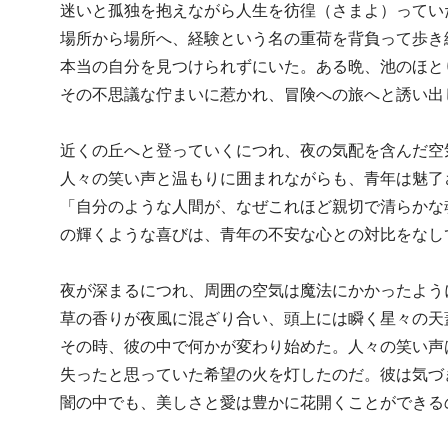
迷いと孤独を抱えながら人生を彷徨（さまよ）ってい
場所から場所へ、経験という名の重荷を背負って歩き
本当の自分を見つけられずにいた。ある晩、池のほと
その不思議な佇まいに惹かれ、冒険への旅へと誘い出
近くの丘へと登っていくにつれ、夜の気配を含んだ空
人々の笑い声と温もりに囲まれながらも、青年は魅了
「自分のような人間が、なぜこれほど親切で清らかな
の輝くような喜びは、青年の不安な心との対比をなし
夜が深まるにつれ、周囲の空気は魔法にかかったよう
草の香りが夜風に混ざり合い、頭上には瞬く星々の天
その時、彼の中で何かが変わり始めた。人々の笑い声
失ったと思っていた希望の火を灯したのだ。彼は気づ
闇の中でも、美しさと愛は豊かに花開くことができる