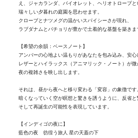
え、ジャカランダ、バイオレット、ヘリオトロープと
瑞々しい夕暮れの庭園を思わせます。
クローブとナツメグの温かいスパイシーさが現れ、
ラブダナムとパチョリが豊かで土着的な基盤を築きま
【希望の余韻：ベースノート】
アンバーの心地よい温もりがあなたを包み込み、安心
レザーとハイラックス（アニマリック・ノート）が微
夜の複雑さを映し出します。
それは、昼から夜へと移り変わる「変容」の象徴です
暗くなっていく空が瞑想と驚きを誘うように、反省と
そして再誕生の可能性を表現しています。
【インディゴの夜に】
藍色の夜 彷徨う旅人 星の天蓋の下