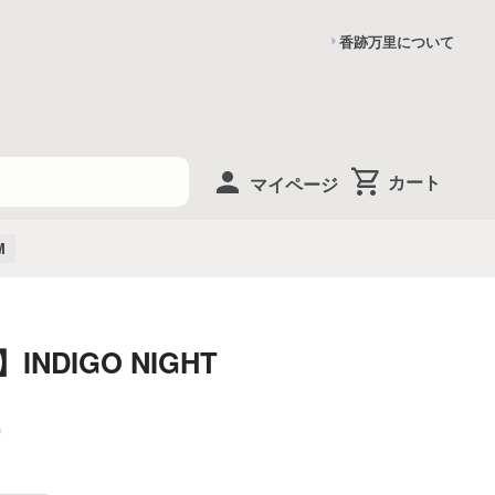
香跡万里について
マイページ
M
】INDIGO NIGHT
0