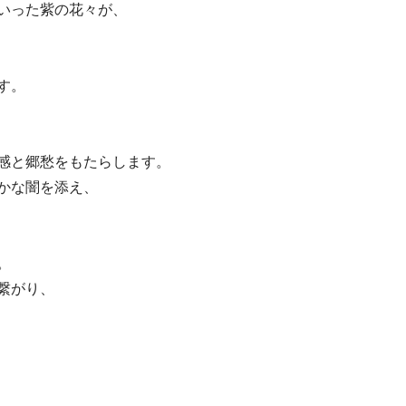
いった紫の花々が、
す。
感と郷愁をもたらします。
かな闇を添え、
。
繋がり、