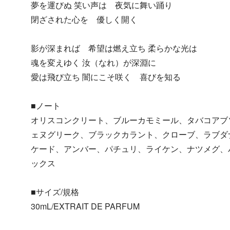
夢を運びぬ 笑い声は 夜気に舞い踊り
閉ざされた心を 優しく開く
影が深まれば 希望は燃え立ち 柔らかな光は
魂を変えゆく 汝（なれ）が深淵に
愛は飛び立ち 闇にこそ咲く 喜びを知る
■ノート
オリスコンクリート、ブルーカモミール、タバコアブ
ェヌグリーク、ブラックカラント、クローブ、ラブダ
ケード、アンバー、パチュリ、ライケン、ナツメグ、
ックス
■サイズ/規格
30mL/EXTRAIT DE PARFUM