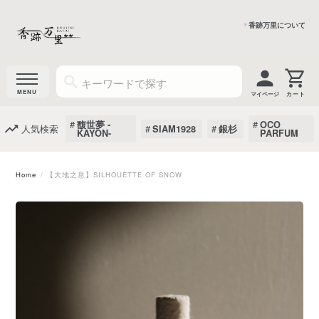
香跡万里について
マイページ
馥世夢 -
OCO
人気検索
SIAM1928
銀杉
KAYON-
PARFUM
Home
【大地之息】SILHOUETTE OF SNOW