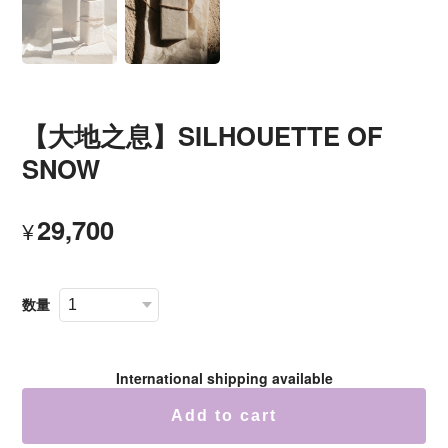
【大地之息】SILHOUETTE OF
SNOW
29,700
¥
数量
International shipping available
Add to cart