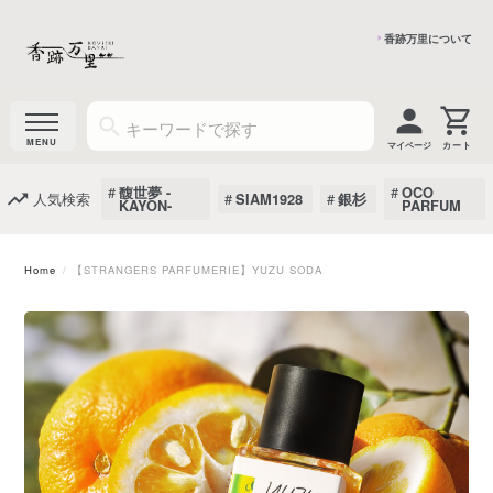
香跡万里について
マイページ
馥世夢 -
OCO
人気検索
SIAM1928
銀杉
KAYON-
PARFUM
Home
【STRANGERS PARFUMERIE】YUZU SODA