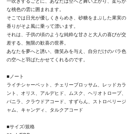
一吹きするごとに、あなたは空へと舞い上がり、柔らか
な桃色の雲に囲まれます。
そこでは日光が優しくきらめき、砂糖をまぶした果実の
香りがそよ風に乗って漂います。
それは、子供の頃のような純粋な甘さと大人の喜びが交
差する、無限の歓喜の世界。
あなたを夢へと誘い、微笑みを与え、自分だけのバラ色
の空へと羽ばたかせてくれるのです。
■ノート
ライチシャーベット、チェリーブロッサム、レッドカラ
ント、オリス、アルデヒド、ムスク、ヘリオトロープ、
バニラ、クラウドアコード、すずらん、ストロベリージ
ャム、キャンディ、タルクアコード
■サイズ/規格