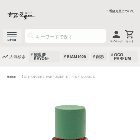
香跡万里について
マイページ
馥世夢 -
OCO
人気検索
SIAM1928
銀杉
KAYON-
PARFUM
Home
【STRANGERS PARFUMERIE】PINK CLOUDS