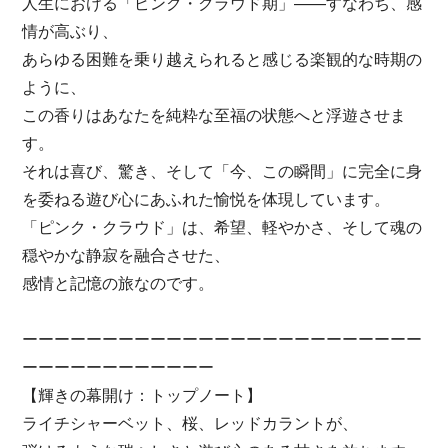
人生における「ピンク・クラウド期」——すなわち、感
情が高ぶり、
あらゆる困難を乗り越えられると感じる楽観的な時期の
ように、
この香りはあなたを純粋な至福の状態へと浮遊させま
す。
それは喜び、驚き、そして「今、この瞬間」に完全に身
を委ねる遊び心にあふれた愉悦を体現しています。
「ピンク・クラウド」は、希望、軽やかさ、そして魂の
穏やかな静寂を融合させた、
感情と記憶の旅なのです。
ーーーーーーーーーーーーーーーーーーーーーーーーー
ーーーーーーーーーーーー
【輝きの幕開け：トップノート】
ライチシャーベット、桜、レッドカラントが、