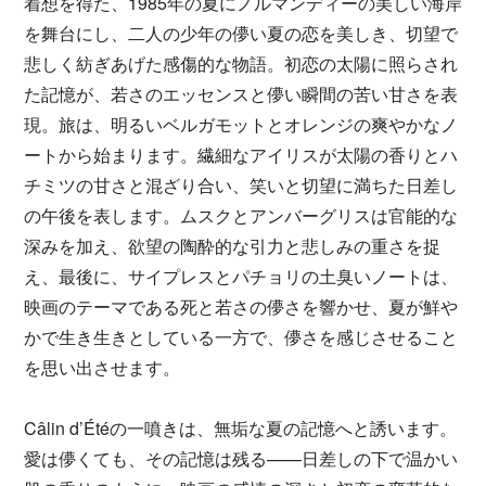
着想を得た、1985年の夏にノルマンディーの美しい海岸
を舞台にし、二人の少年の儚い夏の恋を美しき、切望で
悲しく紡ぎあげた感傷的な物語。初恋の太陽に照らされ
た記憶が、若さのエッセンスと儚い瞬間の苦い甘さを表
現。旅は、明るいベルガモットとオレンジの爽やかなノ
ートから始まります。繊細なアイリスが太陽の香りとハ
チミツの甘さと混ざり合い、笑いと切望に満ちた日差し
の午後を表します。ムスクとアンバーグリスは官能的な
深みを加え、欲望の陶酔的な引力と悲しみの重さを捉
え、最後に、サイプレスとパチョリの土臭いノートは、
映画のテーマである死と若さの儚さを響かせ、夏が鮮や
かで生き生きとしている一方で、儚さを感じさせること
を思い出させます。
Câlin d’Étéの一噴きは、無垢な夏の記憶へと誘います。
愛は儚くても、その記憶は残る——日差しの下で温かい