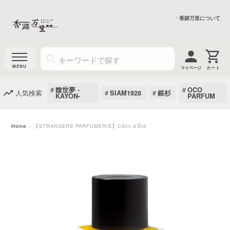
香跡万里について
マイページ
馥世夢 -
OCO
人気検索
SIAM1928
銀杉
KAYON-
PARFUM
Home
【STRANGERS PARFUMERIE】Câlin d’Été