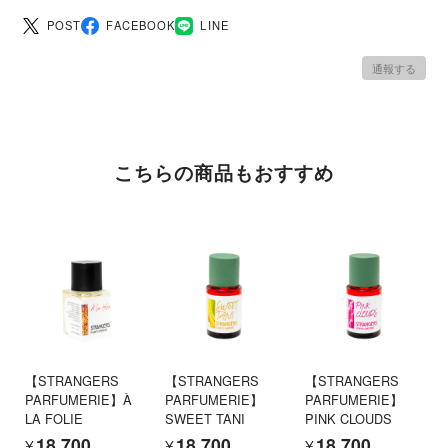
POST
FACEBOOK
LINE
通報する
こちらの商品もおすすめ
【STRANGERS
【STRANGERS
【STRANGERS
PARFUMERIE】À
PARFUMERIE】
PARFUMERIE】
LA FOLIE
SWEET TANI
PINK CLOUDS
¥18,700
¥18,700
¥18,700