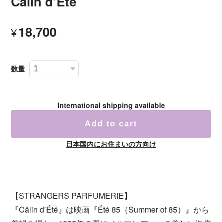
Câlin d’Été
18,700
¥
数量
International shipping available
Add to cart
日本国内にお住まいの方向け
【STRANGERS PARFUMERIE】
『Câlin d’Été』は映画『Été 85（Summer of 85）』から