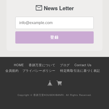
mail
News Letter
登録
HOME
香跡万里について
ブログ
Contact Us
会員規約
プライバシーポリシー
特定商取引法に基づく表記
Copyright © 香跡万里KOUSEKIBANRI. All Rights Reserved.