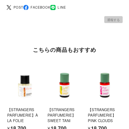
POST
FACEBOOK
LINE
通報する
こちらの商品もおすすめ
【STRANGERS
【STRANGERS
【STRANGERS
PARFUMERIE】À
PARFUMERIE】
PARFUMERIE】
LA FOLIE
SWEET TANI
PINK CLOUDS
¥18,700
¥18,700
¥18,700