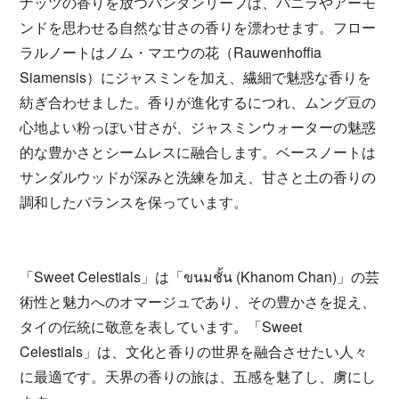
ナッツの香りを放つパンダンリーフは、バニラやアーモ
ンドを思わせる自然な甘さの香りを漂わせます。フロー
ラルノートはノム・マエウの花（Rauwenhoffia
Siamensis）にジャスミンを加え、繊細で魅惑な香りを
紡ぎ合わせました。香りが進化するにつれ、ムング豆の
心地よい粉っぽい甘さが、ジャスミンウォーターの魅惑
的な豊かさとシームレスに融合します。ベースノートは
サンダルウッドが深みと洗練を加え、甘さと土の香りの
調和したバランスを保っています。
「Sweet Celestials」は「ขนมชั้น (Khanom Chan)」の芸
術性と魅力へのオマージュであり、その豊かさを捉え、
タイの伝統に敬意を表しています。「Sweet
Celestials」は、文化と香りの世界を融合させたい人々
に最適です。天界の香りの旅は、五感を魅了し、虜にし