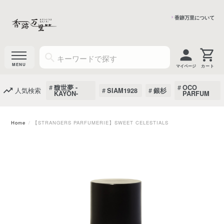
香跡万里について
マイページ
馥世夢 -
OCO
人気検索
SIAM1928
銀杉
KAYON-
PARFUM
Home
【STRANGERS PARFUMERIE】SWEET CELESTIALS